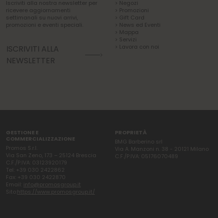
Iscriviti alla nostra newsletter per
> Negozi
ricevere aggiornamenti
> Promozioni
settimanali su nuovi arrivi,
> Gift Card
promozioni e eventi speciali.
> News ed Eventi
> Mappa
> Servizi
> Lavora con noi
ISCRIVITI ALLA
NEWSLETTER
GESTIONE E
PROPRIETÀ
COMMERCIALIZZAZIONE
BMG Barberino srl
Promos S.r.l.
Via A. Manzoni n. 38 - 20121 Milano
Via San Zeno, 173 – 25124 Brescia
C.F./P.IVA: 05176070489
C.F./P.IVA: 03123920179
Tel: +39 030 2422862
Fax: +39 030 2422870
Email:
info@promosgroup.it
Sito:
https://www.promosgroup.it/