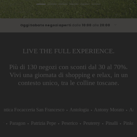
Oggi Sabato negozi aperti
dalle
10:00
alle
20:00
Lunedì
dalle
10:00
alle
20:00
Martedì
dalle
10:00
alle
20:00
LIVE THE FULL EXPERIENCE.
Mercoledì
dalle
10:00
alle
20:00
Giovedì
dalle
10:00
alle
00:00
Più di 130 negozi con sconti dal 30 al 70%.
Venerdì
dalle
10:00
alle
20:00
Vivi una giornata di shopping e relax, in un
Sabato
dalle
10:00
alle
20:00
contesto unico, tra le colline toscane.
Domenica
dalle
10:00
alle
20:00
ca Focacceria San Francesco
⬩
Antologia
⬩
Antony Morato
⬩
Armata 
⬩
Outly
⬩
Paragon
⬩
Patrizia Pepe
⬩
Peserico
⬩
Peuterey
⬩
Pinalli
⬩
Pi