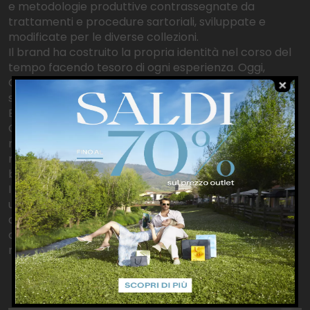
e metodologie produttive contrassegnate da
trattamenti e procedure sartoriali, sviluppate e
modificate per le diverse collezioni.
Il brand ha costruito la propria identità nel corso del
tempo facendo tesoro di ogni esperienza. Oggi,
Gazzarrini può vantare una brand identity fatta di
storia, relazioni, aspirazioni.
Ed è proprio grazie al suo bagaglio valoriale che
Gazzarrini non si limita a proporre soluzioni estetiche,
ma offre contenuti: ogni capo trasmette un
messaggio, ogni collezione nasconde un linguaggio
ben preciso.
I suoi prodotti sono frutto di un esclusivo mix che
unisce sartorialità e
avanguardismo: capi di altissima qualità, studiati in
ogni dettaglio e disegnati per attirare un pubblico
nazionale e internazionale.