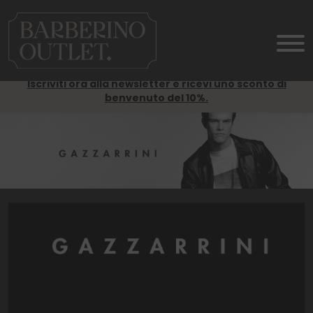
Iscriviti ora alla newsletter e ricevi uno sconto di
benvenuto del 10%.