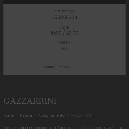
TELEFONO
0550511304
ORARI
10:00 / 20:00
UNITÀ
82
Cerca su mappa
GAZZARRINI
Home
Negozi
Abbigliamento
GAZZARRINI
Il marchio è sinonimo di “ricerca della differenza” e si