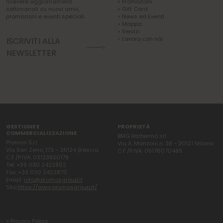
ricevere aggiornamenti
> Promozioni
settimanali su nuovi arrivi,
> Gift Card
promozioni e eventi speciali.
> News ed Eventi
> Mappa
> Servizi
> Lavora con noi
ISCRIVITI ALLA
NEWSLETTER
GESTIONE E
PROPRIETÀ
COMMERCIALIZZAZIONE
BMG Barberino srl
Promos S.r.l.
Via A. Manzoni n. 38 - 20121 Milano
Via San Zeno, 173 – 25124 Brescia
C.F./P.IVA: 05176070489
C.F./P.IVA: 03123920179
Tel: +39 030 2422862
Fax: +39 030 2422870
Email:
info@promosgroup.it
Sito:
https://www.promosgroup.it/
> Privacy Policy