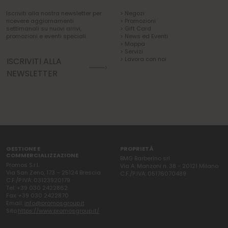
Iscriviti alla nostra newsletter per
> Negozi
ricevere aggiornamenti
> Promozioni
settimanali su nuovi arrivi,
> Gift Card
promozioni e eventi speciali.
> News ed Eventi
> Mappa
> Servizi
> Lavora con noi
ISCRIVITI ALLA
NEWSLETTER
GESTIONE E
PROPRIETÀ
COMMERCIALIZZAZIONE
BMG Barberino srl
Promos S.r.l.
Via A. Manzoni n. 38 - 20121 Milano
Via San Zeno, 173 – 25124 Brescia
C.F./P.IVA: 05176070489
C.F./P.IVA: 03123920179
Tel: +39 030 2422862
Fax: +39 030 2422870
Email:
info@promosgroup.it
Sito:
https://www.promosgroup.it/