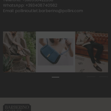
WhatsApp: +393408740582
Email: pollinioutlet.barberino@pollini.com
Previous
Nex