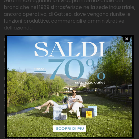
Gli anni 80 segnano lo sviluppo internazionale del
brand che nel 1989 si trasferisce nella sede industriale,
ancora operativa, di Gatteo, dove vengono riunite le
funzioni produttive, commerciali e amministrative
dell’azienda.
Nel 2001, Pollini passa sotto il controllo del Gruppo
Aeffe, parent company dei marchi Moschino, Alberta
Ferretti e Philosophy di Lorenzo Serafini, per i quali
l’azienda calzaturiera sviluppa le linee di borse e
scarpe.
Nel 2023, in occasione del 70° anniversario del brand,
Pollini ha rinnovato il suo caratteristico logo con
l’iconica “P” circondato da una corona di alloro e
organizzato diverse attività, tra cui il lancio di una
capsule che ha visto rivisitati gli elementi iconici ed
eventi dedicati a questo importante traguardo.
SHOPPING DA CASA
Telefono: +390558422260