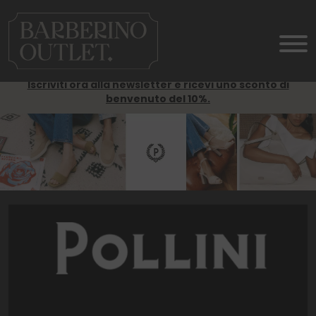
Iscriviti ora alla newsletter e ricevi uno sconto di
benvenuto del 10%.