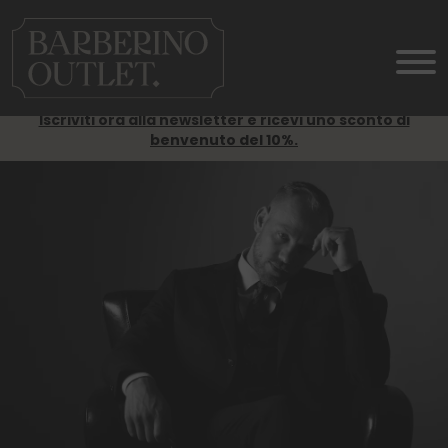
Iscriviti ora alla newsletter e ricevi uno sconto di
benvenuto del 10%.