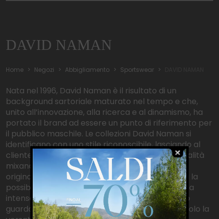
DAVID NAMAN
Home
Negozi
Abbigliamento
Sportswear
DAVID NAMAN
Nata nel 1996, David Naman è il risultato di un
background sartoriale maturato nel tempo e che,
unito all’innovazione, alla ricerca e al dinamismo, ha
portato il brand ad essere un punto di riferimento per
il pubblico maschile. Le collezioni David Naman si
identificano con uno stile riconoscibile, lasciando al
cliente la libertà di esprimere la propria personalità
mixando i capi al fine di creare un look unico e
originale. La poliedricità delle collezioni dà infatti la
possibilità ad un cliente unico, con uno stile di vita
intenso, di avere una forte flessibilità del proprio
guardaroba. La caratteristica principale non è solo la