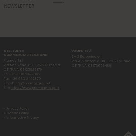
NEWSLETTER
GESTIONE E
PROPRIETÀ
COMMERCIALIZZAZIONE
BMG Barberino srl
Promos S.r.l.
Via A. Manzoni n. 38 - 20121 Milano
Via San Zeno, 173 – 25124 Brescia
C.F./P.IVA: 05176070489
C.F./P.IVA: 03123920179
Tel: +39 030 2422862
Fax: +39 030 2422870
Email:
info@promosgroup.it
Sito:
https://www.promosgroup.it/
> Privacy Policy
> Cookie Policy
> Informative Privacy