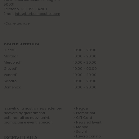
50031
Telefono: +39 055 842161
Email:
info@barberinooutlet.com
› Come arrivare
ORARI DI APERTURA
Lunedì
10:00 - 20:00
Martedì
10:00 - 20:00
Mercoledì
10:00 - 20:00
Giovedì
10:00 - 00:00
Venerdì
10:00 - 20:00
Sabato
10:00 - 20:00
Domenica
10:00 - 20:00
Iscriviti alla nostra newsletter per
> Negozi
ricevere aggiornamenti
> Promozioni
settimanali su nuovi arrivi,
> Gift Card
promozioni e eventi speciali.
> News ed Eventi
> Mappa
> Servizi
> Lavora con noi
ISCRIVITI ALLA