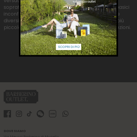
versatilità, ma la scelta accurata di tessuti e
soprattutto dettagli che rendono anche i capi basici
inconfondibili. Unione di tessuti apparentemente
diversi tra loro, ricerca nei dettagli, cura in ogni più
piccolo particolare sono i cardini di tutte le collezioni.
DOVE SIAMO
Via Meucci Barberino di Mugello