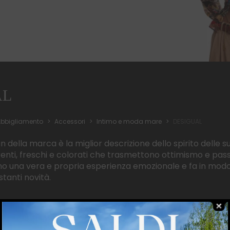
AL
bbigliamento
Accessori
Intimo e moda mare
DESIGUAL
an della marca è la miglior descrizione dello spirito delle 
erenti, freschi e colorati che trasmettono ottimismo e passi
 una vera e propria esperienza emozionale e fa in modo c
stanti novità.