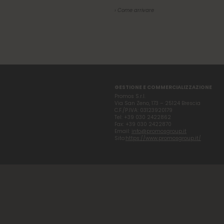
› Come arrivare
GESTIONE E COMMERCIALIZZAZIONE
Promos S.r.l.
Via San Zeno, 173 – 25124 Brescia
C.F./P.IVA: 03123920179
Tel: +39 030 2422862
Fax: +39 030 2422870
Email:
info@promosgroup.it
Sito:
https://www.promosgroup.it/