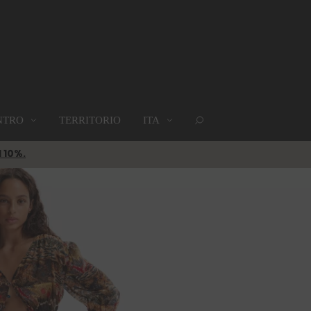
NTRO
TERRITORIO
ITA
GRUPPI
DOVE SIAMO
MAPPA
l 10%.
Gruppi
Dove siamo
Mappa