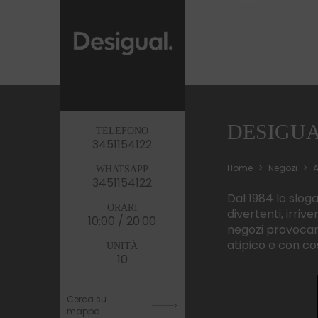
DESIGU
TELEFONO
3451154122
Home
Negozi
A
WHATSAPP
3451154122
Dal 1984 lo slog
ORARI
divertenti, irriv
10:00 / 20:00
negozi provocano
atipico e con co
UNITÀ
10
Cerca su
mappa