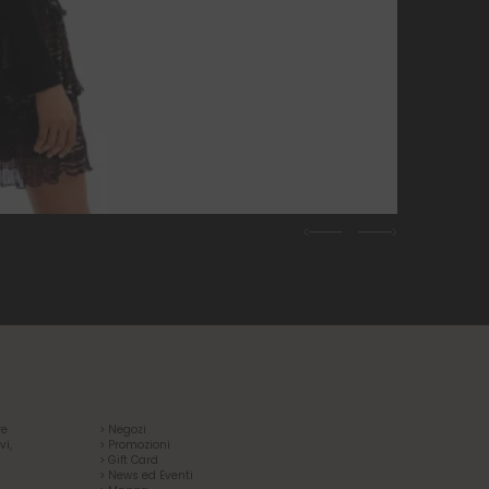
Previous
Next
re
> Negozi
vi,
> Promozioni
> Gift Card
> News ed Eventi