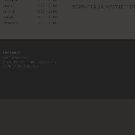
Mercoledì
10:00 - 20:00
ISCRIVITI ALLA NEWSLETTE
Giovedì
10:00 - 00:00
Venerdì
10:00 - 20:00
Sabato
10:00 - 20:00
Domenica
10:00 - 20:00
PROPRIETÀ
BMG Barberino srl
Via A. Manzoni n. 38 - 20121 Milano
C.F./P.IVA: 05176070489