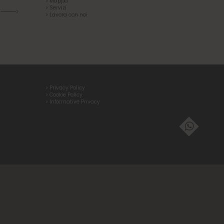
> Mappa
> Servizi
R
> Lavora con noi
> Privacy Policy
> Cookie Policy
> Informative Privacy