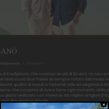
SANÒ
bbigliamento
Eredipisanò
la di Eredipisanò, che continua da più di 50 anni. Un raccon
 della storia di un Paese da sempre votato alla moda ma 
lianità, qualità di tessuti e materiali, stile ed eleganza s
nsieme, che consente di vivere bene ogni momento della prop
apo giusto realizzato con maestria dai migliori artigiani d’
 vuol dire sempre attuale.