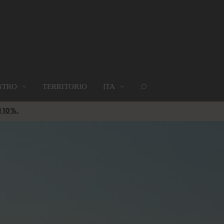
NTRO
TERRITORIO
ITA
GRUPPI
DOVE SIAMO
MAPPA
l 10%.
Gruppi
Dove siamo
Mappa