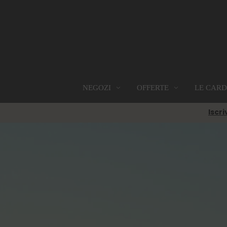
OFFERTE
LE CARD
NEGOZI
NEGOZI
PROMOZIONI
RISTORAZIONE
GIFT CARD
Iscri
Scoprili tutti
Vai alle Promozioni
Scoprili tutti
Scopri di più