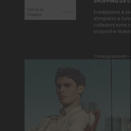
SHOPPING DA 
Cerca su
Eredipisanò è se
mappa
d’impatto e funzi
collezioni sono 
scoprirli e ric
Catalogo prodotti