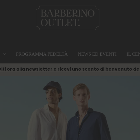
PROGRAMMA FEDELTÀ
NEWS ED EVENTI
IL CE
MAPPA
PRIVILEGE CARD
SERVIZI
viti ora alla newsletter e ricevi uno sconto di benvenuto de
Vai alla mappa
Scopri di più
Servizi
LAVORA CON NOI
Lavora con noi