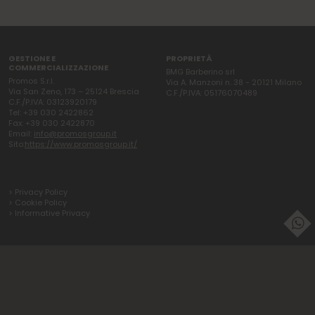
GESTIONE E
PROPRIETÀ
COMMERCIALIZZAZIONE
BMG Barberino srl
Promos S.r.l.
Via A. Manzoni n. 38 - 20121 Milano
Via San Zeno, 173 – 25124 Brescia
C.F./P.IVA: 05176070489
C.F./P.IVA: 03123920179
Tel: +39 030 2422862
Fax: +39 030 2422870
Email:
info@promosgroup.it
Sito:
https://www.promosgroup.it/
> Privacy Policy
> Cookie Policy
> Informative Privacy