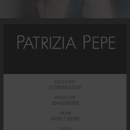
TELEFONO
(0)0558422311
WHATSAPP
3240009265
ORARI
10:00 / 00:00
UNITÀ