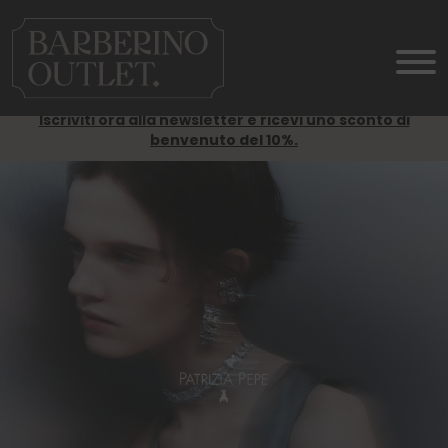
Iscriviti ora alla newsletter e ricevi uno sconto di
benvenuto del 10%.