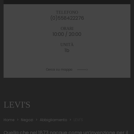
TELEFONO
(0)558422276
ORARI
10:00 / 20:00
UNITÀ
1b
Cerca su mappa
LEVI'S
Home
Negozi
Abbigliamento
LEVI'S
Quella che nel 1873 nacque come un’invenzione per il