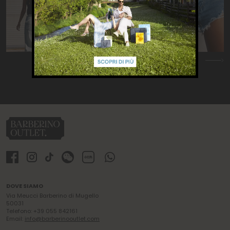
Previous
Nex
DOVE SIAMO
Via Meucci Barberino di Mugello
50031
Telefono: +39 055 842161
Email:
info@barberinooutlet.com