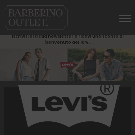
Iscriviti ora alla newsletter e ricevi uno sconto di
benvenuto del 10%.