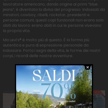
lavoratore americano, dando origine ai primi “blue
jeans”, è diventata la divisa del progresso. Indossati da
minatori, cowboy, ribelli, rockstar, presidenti e
persone comuni, questi capi funzionali non erano solo
abiti da lavoro: erano abiti in cui le persone vivevano
la propria vita.
Ma Levi’s® è molto più di questo. È la forma più
autentica e pura di espressione personale da
indossare. Porta i segni della vita, le forme dei nostri
corpi, i ricordi delle nostre avventure.