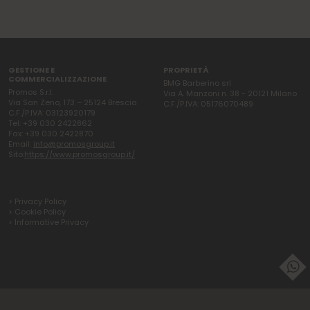
GESTIONE E
PROPRIETÀ
COMMERCIALIZZAZIONE
BMG Barberino srl
Promos S.r.l.
Via A. Manzoni n. 38 - 20121 Milano
Via San Zeno, 173 – 25124 Brescia
C.F./P.IVA: 05176070489
C.F./P.IVA: 03123920179
Tel: +39 030 2422862
Fax: +39 030 2422870
Email:
info@promosgroup.it
Sito:
https://www.promosgroup.it/
> Privacy Policy
> Cookie Policy
> Informative Privacy