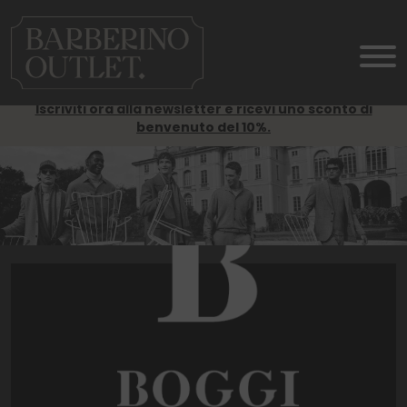
Iscriviti ora alla newsletter e ricevi uno sconto di
benvenuto del 10%.