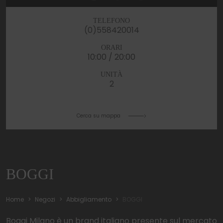
TELEFONO
(0)558420014
ORARI
10:00 / 20:00
UNITÀ
2
Cerca su mappa
BOGGI
Home
Negozi
Abbigliamento
BOGGI
Boggi Milano è un brand italiano presente sul mercato