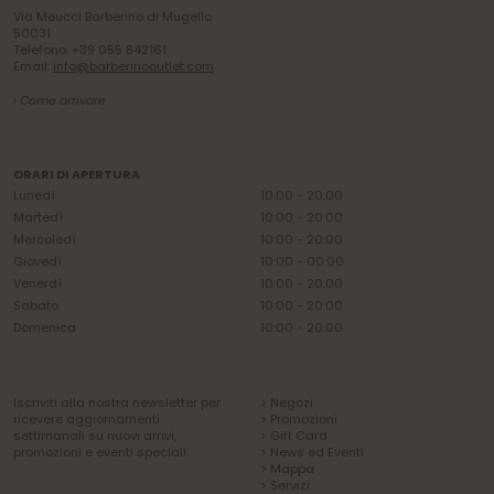
Via Meucci Barberino di Mugello
50031
Telefono: +39 055 842161
Email:
info@barberinooutlet.com
› Come arrivare
ORARI DI APERTURA
Lunedì
10:00 - 20:00
Martedì
10:00 - 20:00
Mercoledì
10:00 - 20:00
Giovedì
10:00 - 00:00
Venerdì
10:00 - 20:00
Sabato
10:00 - 20:00
Domenica
10:00 - 20:00
Iscriviti alla nostra newsletter per
> Negozi
ricevere aggiornamenti
> Promozioni
settimanali su nuovi arrivi,
> Gift Card
promozioni e eventi speciali.
> News ed Eventi
> Mappa
> Servizi