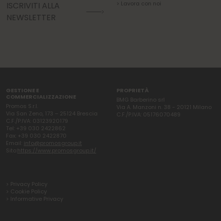
> Lavora con noi
ISCRIVITI ALLA
NEWSLETTER
GESTIONE E
PROPRIETÀ
COMMERCIALIZZAZIONE
BMG Barberino srl
Promos S.r.l.
Via A. Manzoni n. 38 - 20121 Milano
Via San Zeno, 173 – 25124 Brescia
C.F./P.IVA: 05176070489
C.F./P.IVA: 03123920179
Tel: +39 030 2422862
Fax: +39 030 2422870
Email:
info@promosgroup.it
Sito:
https://www.promosgroup.it/
> Privacy Policy
> Cookie Policy
> Informative Privacy