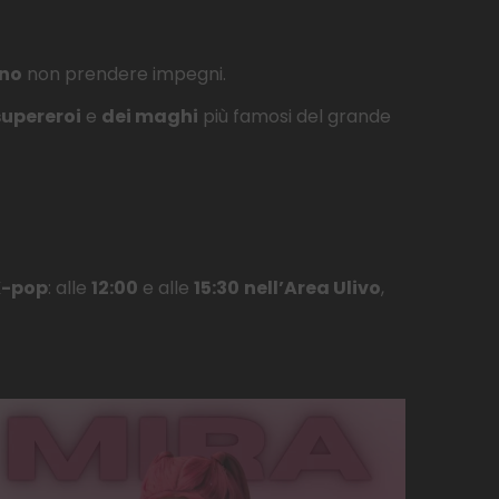
gno
non prendere impegni.
supereroi
e
dei maghi
più famosi del grande
K-pop
: alle
12:00
e alle
15:30
nell’Area Ulivo
,