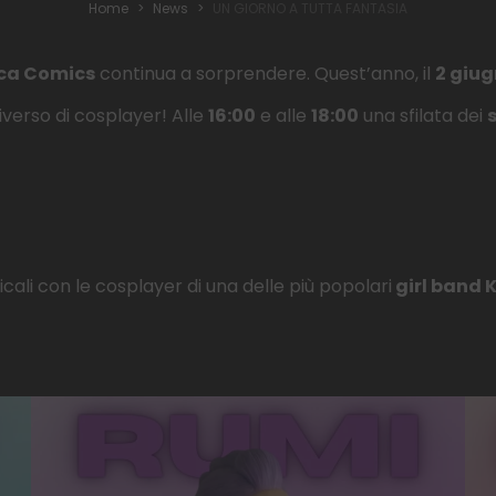
Home
News
UN GIORNO A TUTTA FANTASIA
Domenica
dalle
10:00
alle
20:00
ca Comics
continua a sorprendere. Quest’anno, il
2 giu
iverso di cosplayer! Alle
16:00
e alle
18:00
una sfilata dei
cali con le cosplayer di una delle più popolari
girl band 