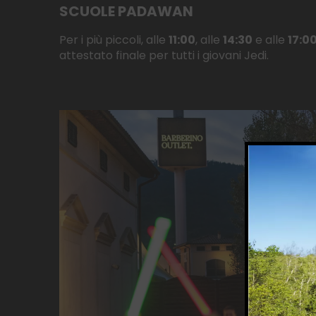
SCUOLE PADAWAN
Per i più piccoli, alle
11:00
, alle
14:30
e alle
17:0
attestato finale per tutti i giovani Jedi.