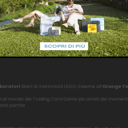
boratori
liberi di mattoncini LEGO, insieme all’
Orange T
rsi al mondo dei Trading Card Game più amati del momen
anti partite