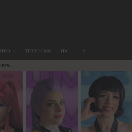
NTRO
TERRITORIO
ITA
GRUPPI
DOVE SIAMO
MAPPA
l 10%.
Gruppi
Dove siamo
Mappa