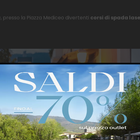
0
, presso la Piazza Mediceo divertenti
corsi di spada lase