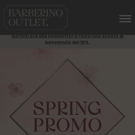
Iscriviti ora alla newsletter e ricevi uno sconto di
benvenuto del 10%.