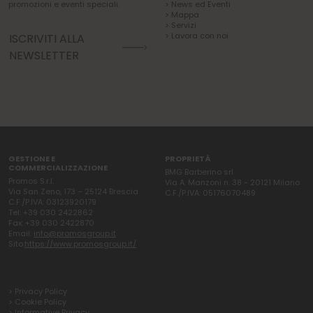
promozioni e eventi speciali.
> News ed Eventi
> Mappa
> Servizi
> Lavora con noi
ISCRIVITI ALLA
NEWSLETTER
GESTIONE E
PROPRIETÀ
COMMERCIALIZZAZIONE
BMG Barberino srl
Promos S.r.l.
Via A. Manzoni n. 38 - 20121 Milano
Via San Zeno, 173 – 25124 Brescia
C.F./P.IVA: 05176070489
C.F./P.IVA: 03123920179
Tel: +39 030 2422862
Fax: +39 030 2422870
Email:
info@promosgroup.it
Sito:
https://www.promosgroup.it/
> Privacy Policy
> Cookie Policy
> Informative Privacy