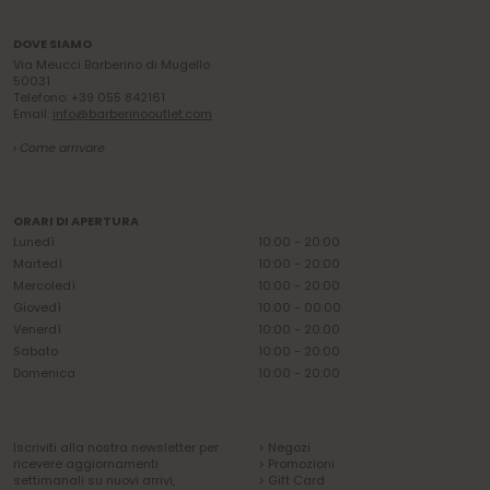
DOVE SIAMO
Via Meucci Barberino di Mugello
50031
Telefono: +39 055 842161
Email:
info@barberinooutlet.com
› Come arrivare
ORARI DI APERTURA
Lunedì
10:00 - 20:00
Martedì
10:00 - 20:00
Mercoledì
10:00 - 20:00
Giovedì
10:00 - 00:00
Venerdì
10:00 - 20:00
Sabato
10:00 - 20:00
Domenica
10:00 - 20:00
Iscriviti alla nostra newsletter per
> Negozi
ricevere aggiornamenti
> Promozioni
settimanali su nuovi arrivi,
> Gift Card