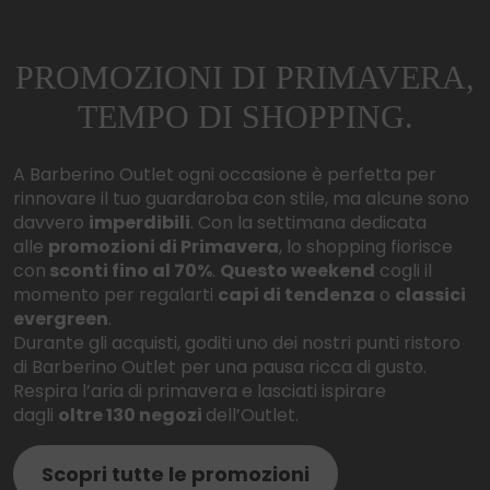
Martedì
dalle
10:00
alle
20:00
Mercoledì
dalle
10:00
alle
20:00
PROMOZIONI DI PRIMAVERA,
Giovedì
dalle
10:00
alle
00:00
Venerdì
dalle
10:00
alle
20:00
TEMPO DI SHOPPING.
Sabato
dalle
10:00
alle
20:00
Domenica
dalle
10:00
alle
20:00
A Barberino Outlet ogni occasione è perfetta per
rinnovare il tuo guardaroba con stile, ma alcune sono
davvero
imperdibili
. Con la settimana dedicata
alle
promozioni di Primavera
, lo shopping fiorisce
con
sconti fino al 70%
.
Questo weekend
cogli il
momento per regalarti
capi di tendenza
o
classici
evergreen
.
Durante gli acquisti, goditi uno dei nostri punti ristoro
di Barberino Outlet per una pausa ricca di gusto.
Respira l’aria di primavera e lasciati ispirare
dagli
oltre 130 negozi
dell’Outlet.
Scopri tutte le promozioni