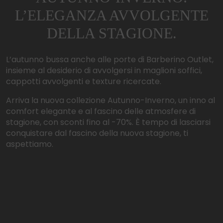
Sabato
dalle
10:00
alle
20:00
L’ELEGANZA AVVOLGENTE
Domenica
dalle
10:00
alle
20:00
DELLA STAGIONE.
L’autunno bussa anche alle porte di Barberino Outlet,
insieme al desiderio di avvolgersi in maglioni soffici,
cappotti avvolgenti e texture ricercate.
Arriva la nuova collezione Autunno-Inverno, un inno al
comfort elegante e al fascino delle atmosfere di
stagione, con sconti fino al -70%. È tempo di lasciarsi
conquistare dal fascino della nuova stagione, ti
aspettiamo.