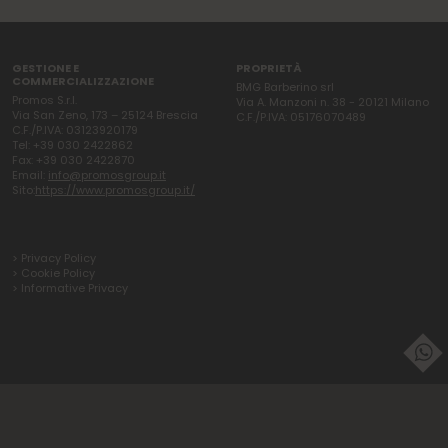
GESTIONE E
PROPRIETÀ
COMMERCIALIZZAZIONE
BMG Barberino srl
Promos S.r.l.
Via A. Manzoni n. 38 - 20121 Milano
Via San Zeno, 173 – 25124 Brescia
C.F./P.IVA: 05176070489
C.F./P.IVA: 03123920179
Tel: +39 030 2422862
Fax: +39 030 2422870
Email:
info@promosgroup.it
Sito:
https://www.promosgroup.it/
> Privacy Policy
> Cookie Policy
> Informative Privacy