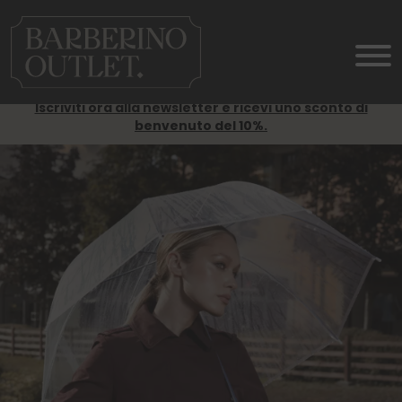
Iscriviti ora alla newsletter e ricevi uno sconto di
benvenuto del 10%.