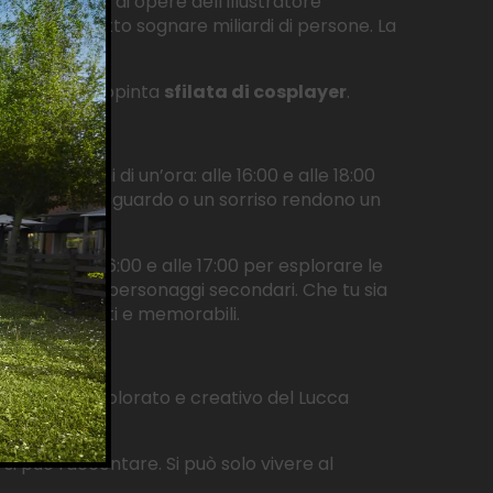
de una serie di opere dell’illustratore
ponese ha fatto sognare miliardi di persone. La
0.
ere a una variopinta
sfilata di cosplayer
.
a
*. Due lezioni di un’ora: alle 16:00 e alle 18:00
opre come uno sguardo o un sorriso rendono un
i un’ora: alle 16:00 e alle 17:00 per esplorare le
roi, cattivi e personaggi secondari. Che tu sia
i accattivanti e memorabili.
ll’universo colorato e creativo del Lucca
i può raccontare. Si può solo vivere al