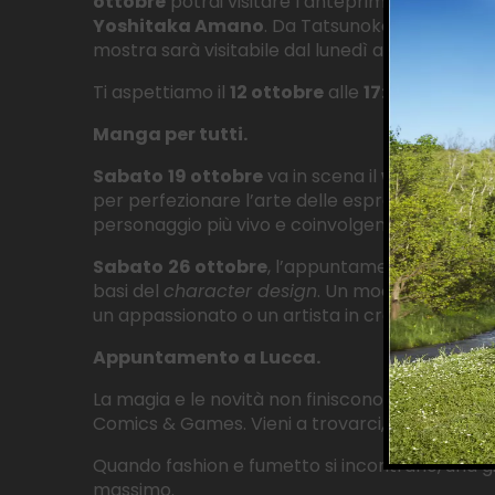
ottobre
potrai visitare l’anteprima esclusiva 
Yoshitaka Amano
. Da Tatsunoko a Final Fan
mostra sarà visitabile dal lunedì al venerdì dal
Ti aspettiamo il
12 ottobre
alle
17:00
per l’inau
Manga per tutti.
Sabato
19 ottobre
va in scena il
workshop
E
per perfezionare l’arte delle espressioni facc
personaggio più vivo e coinvolgente. Un worksho
Sabato
26 ottobre
, l’appuntamento è con il
basi del
character design
. Un modo per imparar
un appassionato o un artista in crescita, ques
Appuntamento a Lucca.
La magia e le novità non finiscono qui:
dal 30 
Comics & Games. Vieni a trovarci, ti aspettano
Quando fashion e fumetto si incontrano, una gi
massimo.