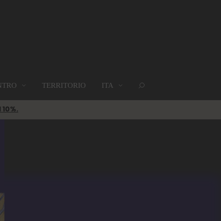
NTRO
TERRITORIO
ITA
GRUPPI
DOVE SIAMO
MAPPA
l 10%.
Gruppi
Dove siamo
Mappa