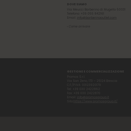
DOVE SIAMO
Via Meucci Barberino di Mugello 50031
Telefono: +39 055 842161
Email:
info@barberinooutlet.com
› Come arrivare
GESTIONE E COMMERCIALIZZAZIONE
Promos S.r.l.
Via San Zeno, 173 – 25124 Brescia
C.F./P.IVA: 03123920179
Tel: +39 030 2422862
Fax: +39 030 2422870
Email:
info@promosgroup.it
Sito:
https://www.promosgroup.it/