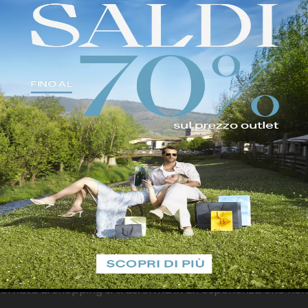
della mostra
Amano
Corpus Animæ
di Milano che racchiu
tasy, passando per Vogue: con la sua arte il Maestro giap
le 14:00 alle 19:00 e sabato e domenica dalle 10:00 alle 20:0
gurazione della mostra e, a seguire, alle
17:30
, per assist
spressioni del Volto: Dai Vita ai Tuoi Personaggi Mang
iali. Attraverso esempi pratici e tecniche semplici, si sc
p perfetto per appassionati, artisti o curiosi.
workshop
Crea i Tuoi Personaggi Manga
*. Due lezioni d
e a bilanciare proporzioni, stile e dettagli e dare vita a e
to appuntamento ti darà la possibilità di creare personagg
ottobre al 3 novembre
, Barberino Outlet sarà immerso ne
 tanti vantaggi e sorprese.
ornata di shopping si trasforma in un’esperienza che non s