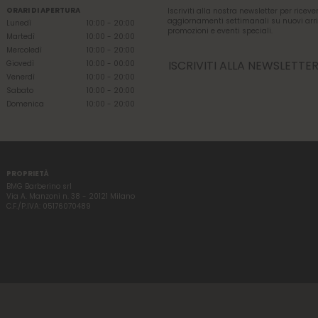
ORARI DI APERTURA
Iscriviti alla nostra newsletter per riceve
aggiornamenti settimanali su nuovi arri
Lunedì
10:00 - 20:00
promozioni e eventi speciali.
Martedì
10:00 - 20:00
Mercoledì
10:00 - 20:00
ISCRIVITI ALLA NEWSLETTE
Giovedì
10:00 - 00:00
Venerdì
10:00 - 20:00
Sabato
10:00 - 20:00
Domenica
10:00 - 20:00
PROPRIETÀ
BMG Barberino srl
Via A. Manzoni n. 38 - 20121 Milano
C.F./P.IVA: 05176070489