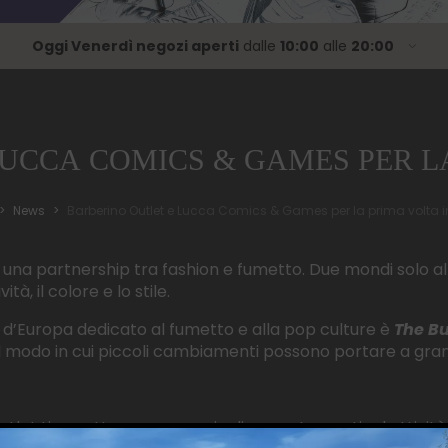
Oggi Venerdì negozi aperti
dalle
10:00
alle
20:00
Lunedì
dalle
10:00
alle
20:00
Martedì
dalle
10:00
alle
20:00
Mercoledì
dalle
10:00
alle
20:00
Giovedì
dalle
10:00
alle
00:00
UCCA COMICS & GAMES PER LA
Venerdì
dalle
10:00
alle
20:00
Sabato
dalle
10:00
alle
20:00
News
Barberino Outlet e Lucca Comics & Games per la prima volta 
Domenica
dalle
10:00
alle
20:00
: una partnership tra fashion e fumetto. Due mondi solo al
tà, il colore e lo stile.
e d’Europa dedicato al fumetto e alla pop culture è
The Bu
il modo in cui piccoli cambiamenti possono portare a gra
tlet ti aspetta con una serie di appuntamenti ed attività 