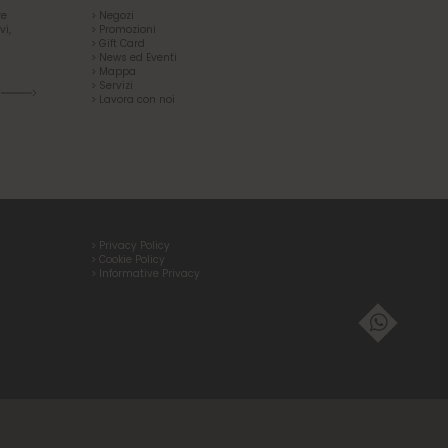
re
> Negozi
vi,
> Promozioni
> Gift Card
> News ed Eventi
> Mappa
> Servizi
R
> Lavora con noi
> Privacy Policy
> Cookie Policy
> Informative Privacy